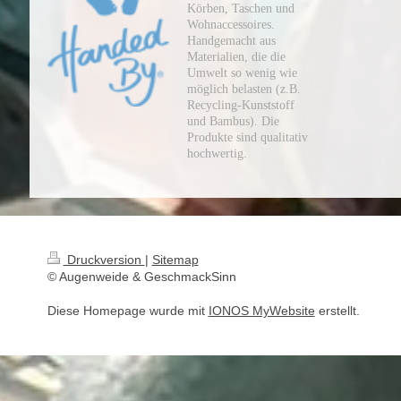
Körben, Taschen und
Wohnaccessoires.
Handgemacht aus
Materialien, die die
Umwelt so wenig wie
möglich belasten (z.B.
Recycling-Kunststoff
und Bambus). Die
Produkte sind qualitativ
hochwertig.
Druckversion
|
Sitemap
© Augenweide & GeschmackSinn
Diese Homepage wurde mit
IONOS MyWebsite
erstellt.