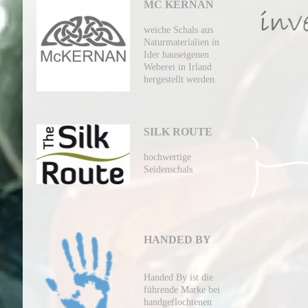
MC KERNAN
weiche Schals aus
Naturmaterialien in
Ider hauseigenen
Weberei in Irland
hergestellt werden.
SILK ROUTE
hochwertige
Seidenschals
HANDED BY
Handed By ist die
führende Marke bei
handgeflochtenen