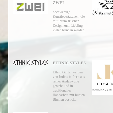
ZWEI
hochwertige
Kunstledertaschen, die
mit ihrem frischen
Design zum Liebling
vieler Kunden werden.
ETHNIC STYLES
Ethno Gürtel werden
von Indios in Peru aus
reiner Andenwolle
gewebt und in
traditioneller
Handarbeit mit bunten
Blumen bestickt.