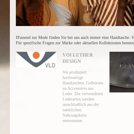
IPassend zur Mode finden Sie bei uns auch immer eine Handtasche. H
Für spezifische Fragen zur Marke oder aktuellen Kollektionen benutze
VOI LETHER
DESIGN
Voi produziert
hochwertige
Handtaschen, Gelbörsen
ua Accessoires aus
Leder. Die verwendeten
Lederarten werden
ausschließlich aus der
natürlichen
Nahrungskette
entnommen.